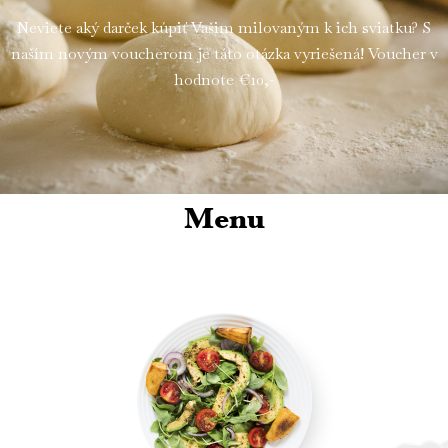
Neviete aký darček kúpiť Vašim milovaným k ich sviatku? S
naším novým voucherom je táto otázka vyriešená! Voucher v
hodnote €10,-
Menu