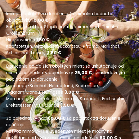
Inak je poplatok za doručenie (minimálna hodnota
objednávky
10,00 €
):
Engelhartstetten, Stopfenreuth, Loimersdorf, Teichhof,
Groißenbrunn,
Niederweiden
1,50 €
.
Kopfstetten, Witzelsdorf, Eckartsau, Pframa, Markthof,
Schlosshof, Lassee
2,50 €
.
Doručenie do ďalších okolitých miest sa uskutočňuje od
minimálnej hodnoty objednávky
25,00 €
s nasledovným
poplatkom za doručenie:
Marchegg-Bahnhof, Heimatland, Breitensee,
Wagram/Donau, Haringsee
3,00 €
Marchegg, Schönfeld in Marchfeld, Straudorf, Fuchsenbigl,
Breitstetten, Orth/Donau
3,50 €
Za objednávky nad
60,00 €
sa poplatok za doručenie
neúčtuje.
Rozvoz mimo vyššie uvedených miest je možný na
požiadanie od výšky minimálnej objednávky
60,00 €
s