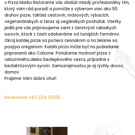
v Pizza Marko Ristorante vás obslúži mladý profesionálny tím,
ktorý vám rád poradí a pomôže s výberom viac ako 50
druhov pizze, taktiež cestovín, mäsových, rybacích,
vegetariánskych a teraz aj vegánskych pochúťok. Všetky
jedlá pre vás pripravujeme sami z čerstvých rakúskych
surovín, ktoré z časti odoberáme od tunajších farmárov.
Okraj každej pizze sa potiera cesnakom a na želanie sa
posýpa oreganom. Každá pizza môže byť na požiadanie
pripravená ako Calzone. Ponúkame možnosť pizze z
celozrnného,alebo bezlepkového cesta, prípadne s
bezlaktózovým syrom. Samozrejmosťou je aj rýchly dovoz
domov.
Prajeme Vám dobrú chuť!
Rezervácie
+43 2214 26333