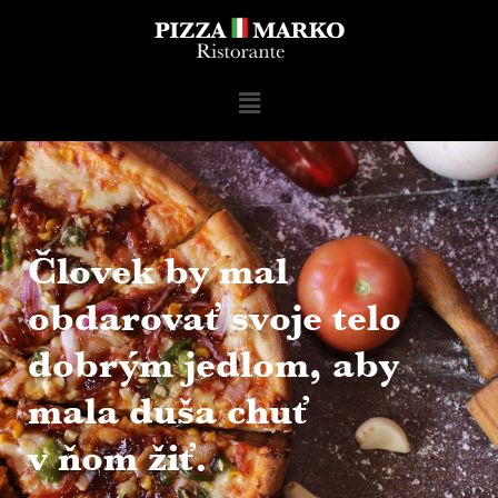
Človek by mal
obdarovať svoje telo
dobrým jedlom, aby
mala duša chuť
v ňom žiť.