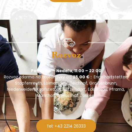
Rozvoz
Pondelok – Nedeľa, 11:00 – 22:00
Rozvoz zdarma na objednávky od
25,00 € :
Engelhartstetten,
Stopfenreuth, Loimersdorf, Teichhof, Groißenbrunn,
Niederweiden, Kopfstetten, Witzelsdorf, Eckartsau, Pframa,
Markthof, Schlosshof, Lassee.
Tel: +43 2214 26333