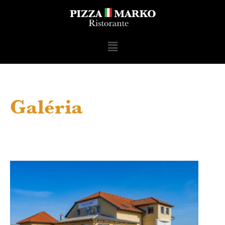
Galéria
All
New Gallery